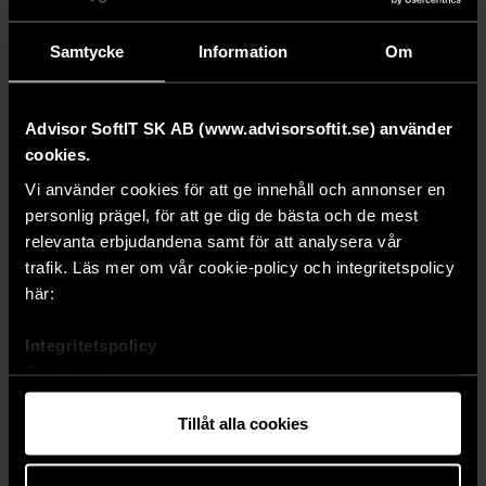
Samtycke
Information
Om
Advisor SoftIT SK AB (www.advisorsoftit.se) använder
cookies.
Vi använder cookies för att ge innehåll och annonser en
personlig prägel, för att ge dig de bästa och de mest
SENASTE
SENASTE
relevanta erbjudandena samt för att analysera vår
Fler advokater och
Advokatsystem i
trafik. Läs mer om vår cookie-policy och integritetspolicy
jurister väljer
molnet eller på egna
här:
Advisor247
servrar.
Integritetspolicy
Cookie-policy
Tillåt alla cookies