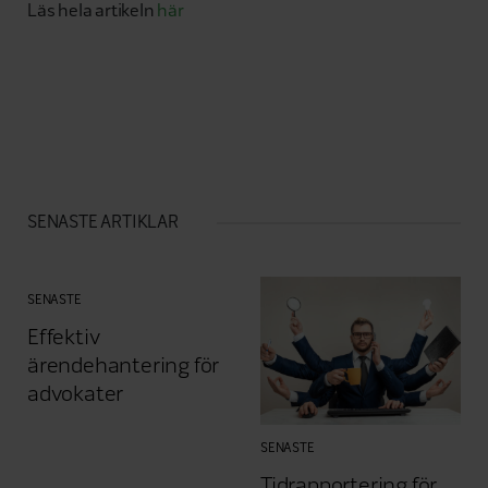
Läs hela artikeln
här
SENASTE ARTIKLAR
SENASTE
Effektiv
ärendehantering för
advokater
SENASTE
Tidrapportering för