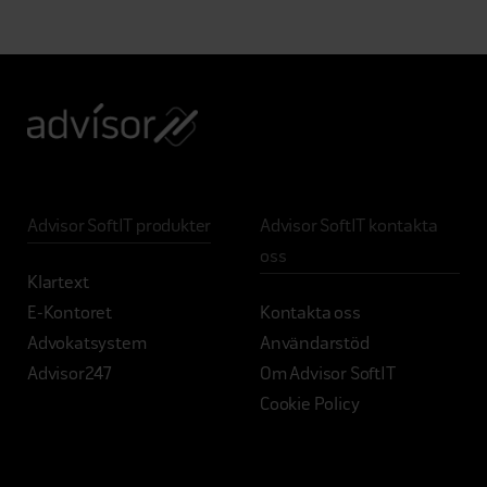
Advisor SoftIT produkter
Advisor SoftIT kontakta
oss
Klartext
E-Kontoret
Kontakta oss
Advokatsystem
Användarstöd
Advisor247
Om Advisor SoftIT
Cookie Policy