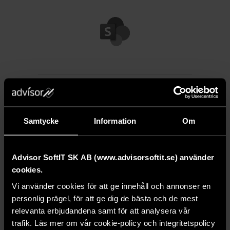
Microsoft
Samtycke
Information
Om
Sharepoint
Advisor247 kan integreras med
Advisor SoftIT SK AB (www.advisorsoftit.se) använder
Microsoft Sharepoint
cookies.
Och dokumenten hanteras då som
Vi använder cookies för att ge innehåll och annonser en
vanligt
personlig prägel, för att ge dig de bästa och de mest
relevanta erbjudandena samt för att analysera vår
trafik. Läs mer om vår cookie-policy och integritetspolicy