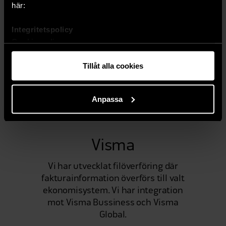
här:
Integritetspolicy
Cookie-policy
Tillåt alla cookies
Anpassa
Visma
Vi har utvecklat filöverföring där
fakturainformation överförs till valt
ekonomisystem. Vi har integration
mot Visma Bussiness och Visma
Global.