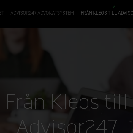
ET
ADVISOR247 ADVOKATSYSTEM
FRÅN KLEOS TILL ADVIS
Från Kleos till
Advisor247