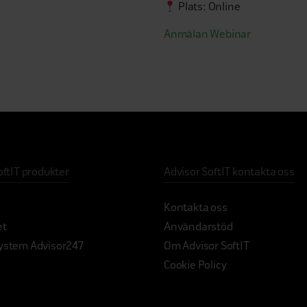
Plats: Online
Anmälan Webinar
oftIT produkter
Advisor SoftIT kontakta oss
Kontakta oss
et
Användarstöd
ystem Advisor247
Om Advisor SoftIT
Cookie Policy