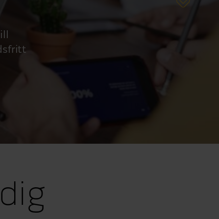
ll
sfritt
dig