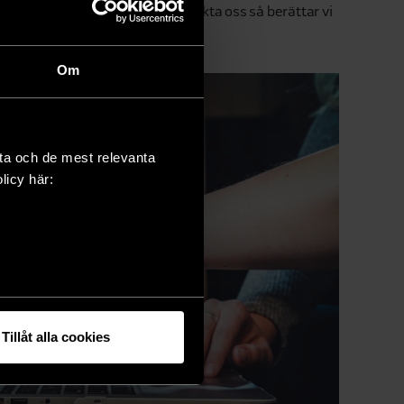
er om hur vi kan hjälpa dig? Kontakta oss så berättar vi
Om
sta och de mest relevanta
olicy här:
Tillåt alla cookies