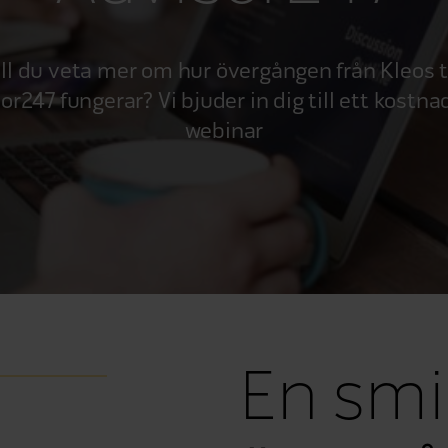
ill du veta mer om hur övergången från Kleos ti
or247 fungerar? Vi bjuder in dig till ett kostnad
webinar
En smi