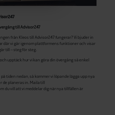
visor247
Övergång till Advisor247
ngen från Kleos till Advisor247 fungerar? Vi bjuder in
inar där vi går igenom plattformens funktioner och visar
 till – steg för steg.
och upptäck hur vi kan göra din övergång så enkel
ta på tiden nedan, så kommer vi löpande lägga upp nya
 de planeras in. Maila till
du vill att vi meddelar dig när nya tillfällen är