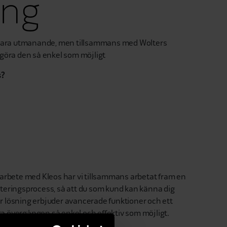
ång
n vara utmanande, men tillsammans med Wolters
tt göra den så enkel som möjligt
s?
marbete med Kleos har vi tillsammans arbetat fram en
teringsprocess, så att du som kund kan känna dig
 Vår lösning erbjuder avancerade funktioner och ett
göra övergången så enkel och effektiv som möjligt.