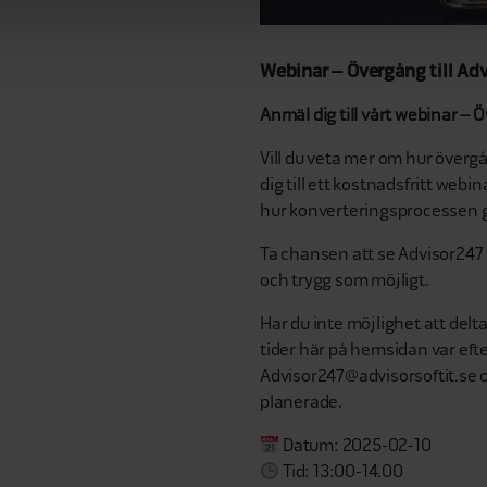
Webinar – Övergång till Ad
Anmäl dig till vårt webinar – 
Vill du veta mer om hur övergå
dig till ett kostnadsfritt web
hur konverteringsprocessen går
Ta chansen att se Advisor247 
och trygg som möjligt.
Har du inte möjlighet att del
tider här på hemsidan var efter
Advisor247@advisorsoftit.se om 
planerade.
Datum: 2025-02-10
Tid: 13:00-14.00