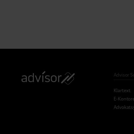
Advisor S
Klartext
E-Kontor
Advokats