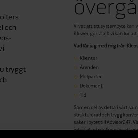
överg
olters
Vi vet att ett systembyte ka
el och
Kluwer, gör vi allt vi kan för a
eos-
Vad får jag med mig från Kleo
vi
Klienter
Ärenden
u tryggt
Motparter
och
Dokument
Tid
Som en del av detta i vårt sa
strukturerad och trygg konver
säker i bytet till Advisor247.
intuitivt arbetsflöde för att 