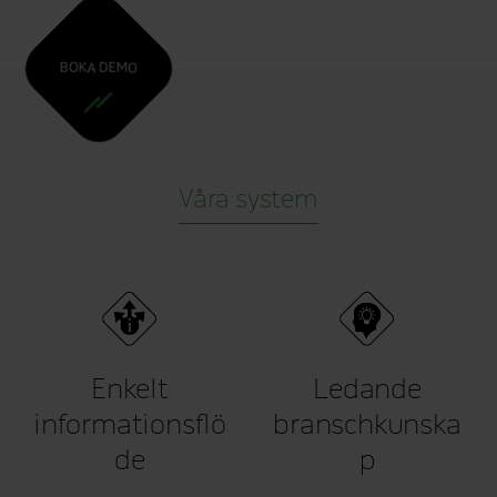
BOKA DEMO
Våra system
Enkelt
Ledande
informationsflö
branschkunska
de
p