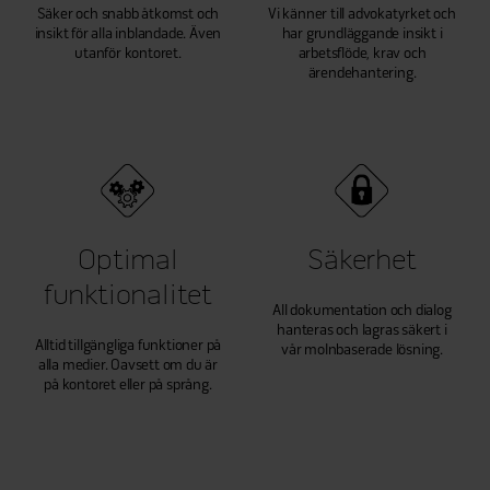
Säker och snabb åtkomst och
Vi känner till advokatyrket och
insikt för alla inblandade. Även
har grundläggande insikt i
utanför kontoret.
arbetsflöde, krav och
ärendehantering.
Optimal
Säkerhet
funktionalitet
All dokumentation och dialog
hanteras och lagras säkert i
Alltid tillgängliga funktioner på
vår molnbaserade lösning.
alla medier. Oavsett om du är
på kontoret eller på språng.