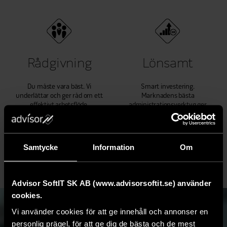
Rådgivning
Lönsamt
Du måste vara bäst. Vi
Smart investering.
underlättar och ger råd om ett
Marknadens bästa
effektivt arbetsflöde.
administrationsverktyg ger
ökad lönsamhet.
Samtycke
Information
Om
Advisor SoftIT SK AB (www.advisorsoftit.se) använder
cookies.
Vi använder cookies för att ge innehåll och annonser en
personlig prägel, för att ge dig de bästa och de mest