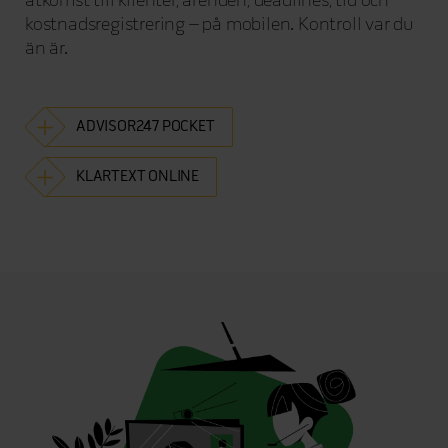
åtkomst till klienter, ärenden, deadlines, tid och
kostnadsregistrering – på mobilen. Kontroll var du
än är.
ADVISOR247 POCKET
KLARTEXT ONLINE